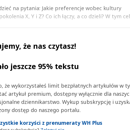
zieć na pytania: Jakie preferencje wobec kultury
kolenia X, Y i Z? Co ich łączy, a co dzieli? W tym cel.
jemy, że nas czytasz!
ało jeszcze 95% tekstu
 to, że wykorzystałeś limit bezpłatnych artykułów w t
tać artykuł premium, dostępny wyłącznie dla naszy
jonalne dziennikarstwo. Wykup subskrypcję i uzysk
zony dostęp do naszego portalu.
wszystkie korzyści z prenumeraty WH Plus
dasz subskrybcję?
Zaloguj się.