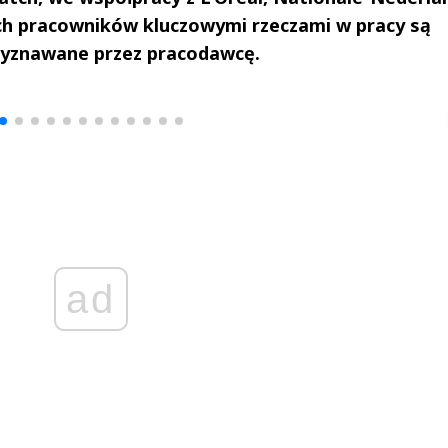
ich pracowników kluczowymi rzeczami w pracy są
wyznawane przez pracodawcę.
drzej
Michał Stężalski
FineDiningWe
▶
▶
ad