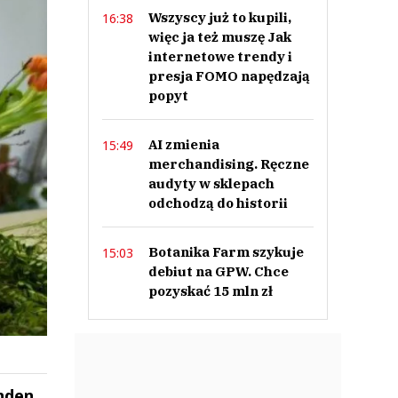
Wszyscy już to kupili,
16:38
więc ja też muszę Jak
internetowe trendy i
presja FOMO napędzają
popyt
AI zmienia
15:49
merchandising. Ręczne
audyty w sklepach
odchodzą do historii
Botanika Farm szykuje
15:03
debiut na GPW. Chce
pozyskać 15 mln zł
nden