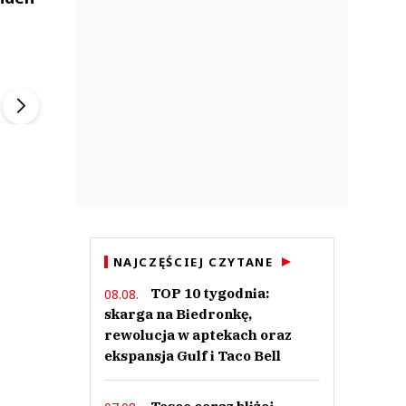
ek
Szefem być Sezon 2
Marcin Przybysz
▶
▶
NAJCZĘŚCIEJ CZYTANE
TOP 10 tygodnia:
08.08.
skarga na Biedronkę,
rewolucja w aptekach oraz
ekspansja Gulf i Taco Bell