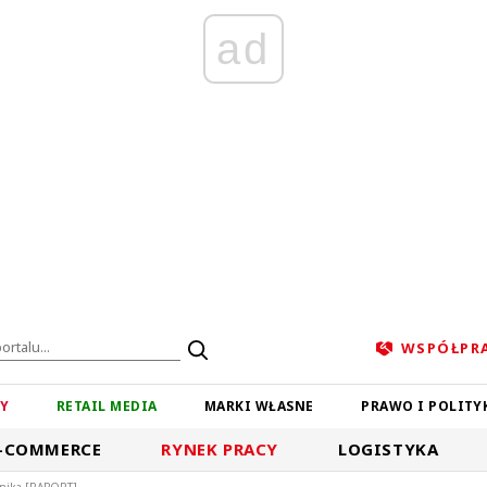
ad
WSPÓŁPR
ZY
RETAIL MEDIA
MARKI WŁASNE
PRAWO I POLITY
-COMMERCE
RYNEK PRACY
LOGISTYKA