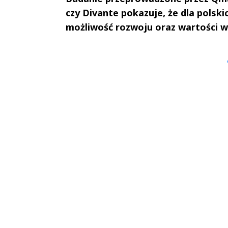
czy Divante pokazuje, że dla polsk
możliwość rozwoju oraz wartości 
Andrzej i Marta
Marta i An
Sterniccy
Sterniccy
▶
▶