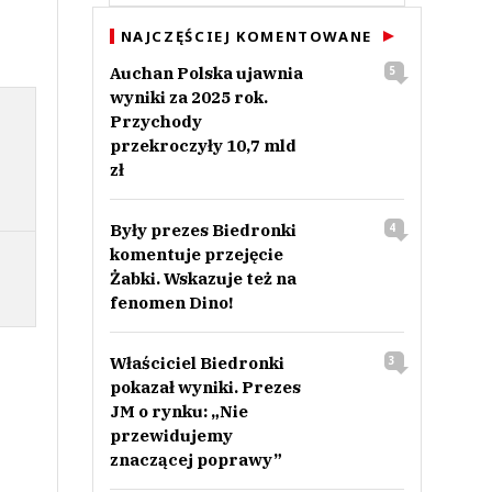
NAJCZĘŚCIEJ KOMENTOWANE
Auchan Polska ujawnia
5
wyniki za 2025 rok.
Przychody
przekroczyły 10,7 mld
zł
Były prezes Biedronki
4
komentuje przejęcie
Żabki. Wskazuje też na
fenomen Dino!
Właściciel Biedronki
3
pokazał wyniki. Prezes
JM o rynku: „Nie
przewidujemy
znaczącej poprawy”