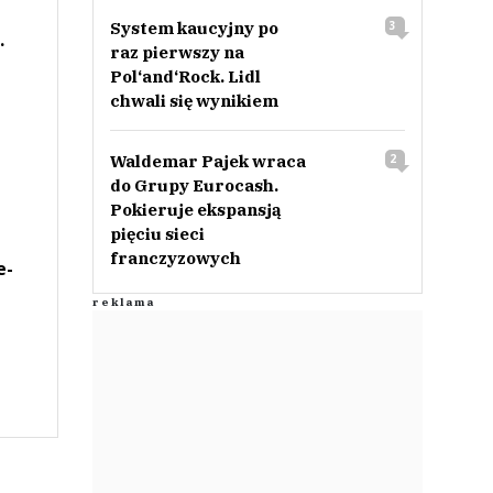
System kaucyjny po
3
.
raz pierwszy na
Pol‘and‘Rock. Lidl
chwali się wynikiem
Waldemar Pajek wraca
2
do Grupy Eurocash.
Pokieruje ekspansją
pięciu sieci
franczyzowych
e-