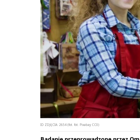
ID ZDJĘCIA: 2654 (fot. fot. Pixabay CC0)
Badanie przeprowadzone przez Qma