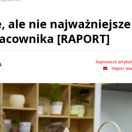
ownika [RAPORT]
, ale nie najważniejsze
racownika [RAPORT]
Najnowsze artykuł
L
Napisz wi