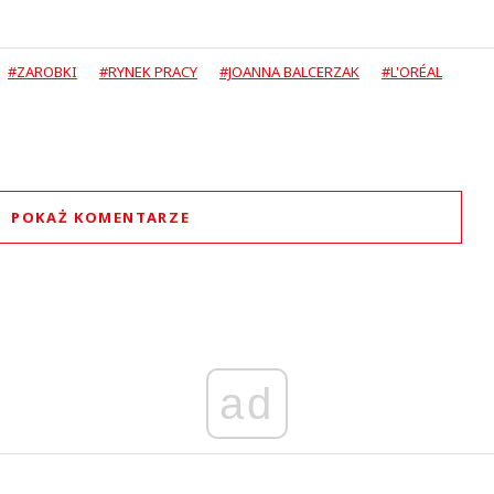
#ZAROBKI
#RYNEK PRACY
#JOANNA BALCERZAK
#L'ORÉAL
POKAŻ KOMENTARZE
Komentarze (
0
)
Nie znaleziono komentarzy
staw swoje komentarze
Imię (Wymagane)
ad
Anuluj
Prześlij komentarz