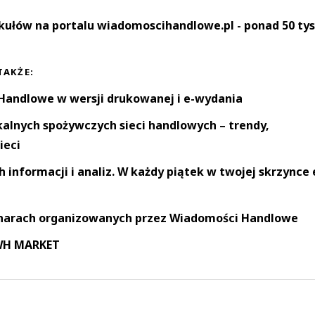
kułów na portalu wiadomoscihandlowe.pl - ponad 50 tys
TAKŻE:
andlowe w wersji drukowanej i e-wydania
okalnych spożywczych sieci handlowych – trendy,
ieci
informacji i analiz. W każdy piątek w twojej skrzynce 
narach organizowanych przez Wiadomości Handlowe
 WH MARKET