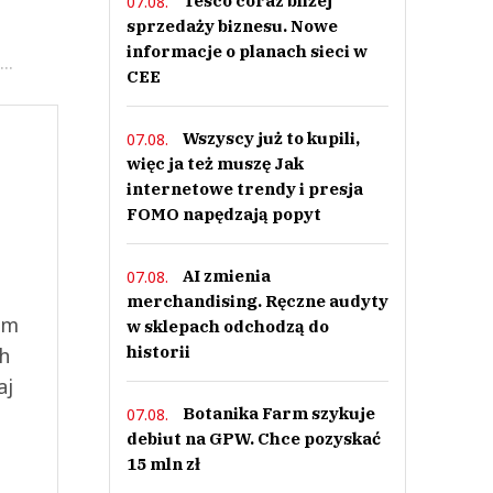
Tesco coraz bliżej
07.08.
sprzedaży biznesu. Nowe
informacje o planach sieci w
..
CEE
Wszyscy już to kupili,
07.08.
więc ja też muszę Jak
internetowe trendy i presja
FOMO napędzają popyt
AI zmienia
07.08.
merchandising. Ręczne audyty
ym
w sklepach odchodzą do
historii
ch
aj
Botanika Farm szykuje
07.08.
debiut na GPW. Chce pozyskać
15 mln zł