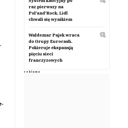
System kaucyjny po
raz pierwszy na
Pol‘and‘Rock. Lidl
chwali się wynikiem
Waldemar Pajek wraca
2
do Grupy Eurocash.
.
Pokieruje ekspansją
pięciu sieci
franczyzowych
e-