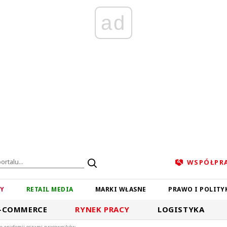
ad
WSPÓŁPR
ZY
RETAIL MEDIA
MARKI WŁASNE
PRAWO I POLITY
-COMMERCE
RYNEK PRACY
LOGISTYKA