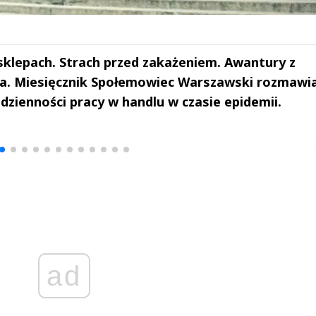
sklepach. Strach przed zakażeniem. Awantury z
ia. Miesięcznik Społemowiec Warszawski rozmawi
zienności pracy w handlu w czasie epidemii.
drzej
Michał Stężalski
FineDiningWe
▶
▶
ad