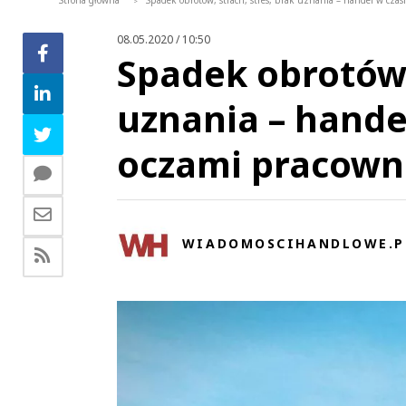
Strona główna
Spadek obrotów, strach, stres, brak uznania – handel w cza
>
08.05.2020 / 10:50
Spadek obrotów, 
uznania – hande
oczami pracown
WIADOMOSCIHANDLOWE.P