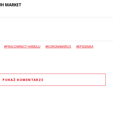
 WH MARKET
#PRACOWNICY HANDLU
#KORONAWIRUS
#EPIDEMIA
POKAŻ KOMENTARZE
Komentarze (
1
)