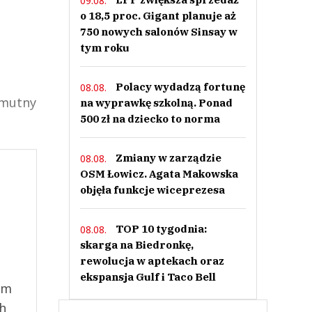
09.08.
o 18,5 proc. Gigant planuje aż
750 nowych salonów Sinsay w
tym roku
Polacy wydadzą fortunę
08.08.
smutny
na wyprawkę szkolną. Ponad
500 zł na dziecko to norma
Zmiany w zarządzie
08.08.
OSM Łowicz. Agata Makowska
objęła funkcje wiceprezesa
TOP 10 tygodnia:
08.08.
skarga na Biedronkę,
rewolucja w aptekach oraz
ekspansja Gulf i Taco Bell
ym
ch