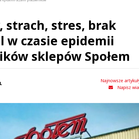
sie epidemii oczami pracowników
strach, stres, brak
l w czasie epidemii
ików sklepów Społem
Najnowsze artykuł
L
Napisz wi