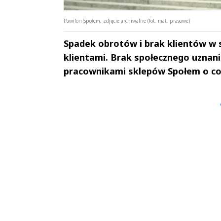
Pawilon Społem, zdjęcie archiwalne (fot. mat. prasowe)
Spadek obrotów i brak klientów w 
klientami. Brak społecznego uznan
pracownikami sklepów Społem o cod
Andrzej i Marta
Marta i An
Sterniccy
Sterniccy
▶
▶