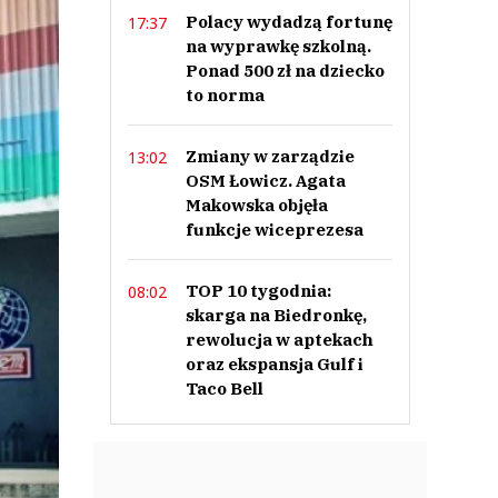
Polacy wydadzą fortunę
17:37
na wyprawkę szkolną.
Ponad 500 zł na dziecko
to norma
Zmiany w zarządzie
13:02
OSM Łowicz. Agata
Makowska objęła
funkcje wiceprezesa
TOP 10 tygodnia:
08:02
skarga na Biedronkę,
rewolucja w aptekach
oraz ekspansja Gulf i
Taco Bell