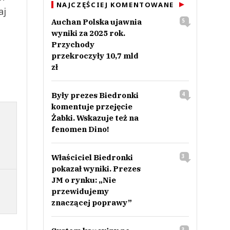
NAJCZĘŚCIEJ KOMENTOWANE
aj
Auchan Polska ujawnia
5
wyniki za 2025 rok.
Przychody
przekroczyły 10,7 mld
zł
Były prezes Biedronki
4
komentuje przejęcie
Żabki. Wskazuje też na
fenomen Dino!
Właściciel Biedronki
3
pokazał wyniki. Prezes
JM o rynku: „Nie
przewidujemy
znaczącej poprawy”
3