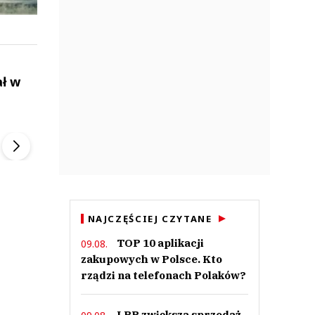
ał w
ek
Szefem być Sezon 2
Marcin Przybysz
▶
▶
NAJCZĘŚCIEJ CZYTANE
TOP 10 aplikacji
09.08.
zakupowych w Polsce. Kto
rządzi na telefonach Polaków?
LPP zwiększa sprzedaż