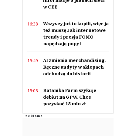
informacje o planach sieci
w CEE
Wszyscy już to kupili, więc ja
16:38
też muszę Jak internetowe
trendy i presja FOMO
napędzają popyt
AI zmienia merchandising.
15:49
Ręczne audyty w sklepach
odchodzą do historii
Botanika Farm szykuje
15:03
debiut na GPW. Chce
pozyskać 15 mln zł