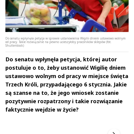
Do senatu wpłynęła petycja w sprawie ustanowienia Wigilii dniem ustawowo wolnym
od pracy. Takie rozwiązanie na pewno ucieszyłoby praconików sklepów (fot.
Shutterstock)
Do senatu wpłynęła petycja, której autor
postuluje o to, żeby ustanowić Wigilię dniem
ustawowo wolnym od pracy w miejsce święta
Trzech Króli, przypadającego 6 stycznia. Jakie
są szanse na to, że jego wniosek zostanie
pozytywnie rozpatrzony i takie rozwiązanie
faktycznie wejdzie w życie?
Andrzej i Marta Sterniccy
Marta i 
▶