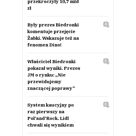
przekroczyły 10,7 mld
zł
Były prezes Biedronki
4
komentuje przejęcie
Żabki. Wskazuje też na
fenomen Dino!
Właściciel Biedronki
3
pokazał wyniki. Prezes
JM o rynku: „Nie
przewidujemy
znaczącej poprawy”
System kaucyjny po
3
raz pierwszy na
Pol‘and‘Rock. Lidl
chwali się wynikiem