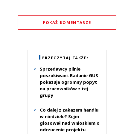
POKAŻ KOMENTARZE
Komentarze (
0
)
Nie znaleziono komentarzy
Zostaw swoje komentarze
PRZECZYTAJ TAKŻE:
Imię (Wymagane)
Sprzedawcy pilnie
poszukiwani. Badanie GUS
pokazuje ogromny popyt
Anuluj
na pracowników z tej
Prześlij komentarz
grupy
Co dalej z zakazem handlu
w niedziele? Sejm
głosował nad wnioskiem o
odrzucenie projektu