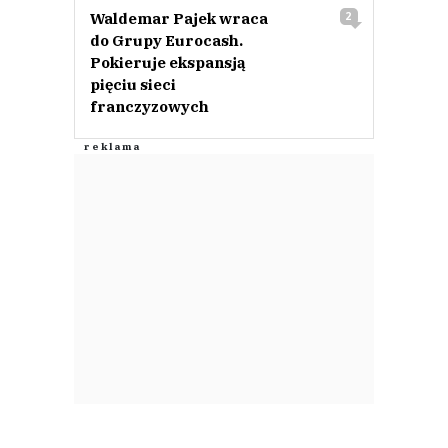
Waldemar Pajek wraca
2
do Grupy Eurocash.
Pokieruje ekspansją
pięciu sieci
franczyzowych