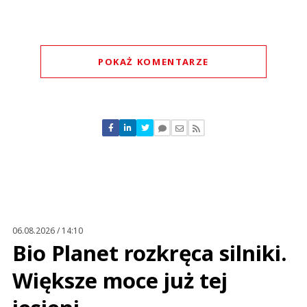
POKAŻ KOMENTARZE
Komentarze (
0
)
Nie znaleziono komentarzy
Zostaw swoje komentarze
Imię (Wymagane)
Anuluj
Prześlij komentarz
06.08.2026 / 14:10
Bio Planet rozkręca silniki.
Większe moce już tej