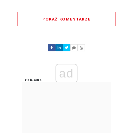
POKAŻ KOMENTARZE
Komentarze (
0
)
Nie znaleziono komentarzy
Zostaw swoje komentarze
Imię (Wymagane)
ad
Anuluj
Prześlij komentarz