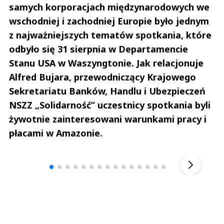
samych korporacjach międzynarodowych we
wschodniej i zachodniej Europie było jednym
z najważniejszych tematów spotkania, które
odbyło się 31 sierpnia w Departamencie
Stanu USA w Waszyngtonie. Jak relacjonuje
Alfred Bujara, przewodniczący Krajowego
Sekretariatu Banków, Handlu i Ubezpieczeń
NSZZ „Solidarność” uczestnicy spotkania byli
żywotnie zainteresowani warunkami pracy i
płacami w Amazonie.
Andrzej i Marta Sterniccy
Marta i 
▶