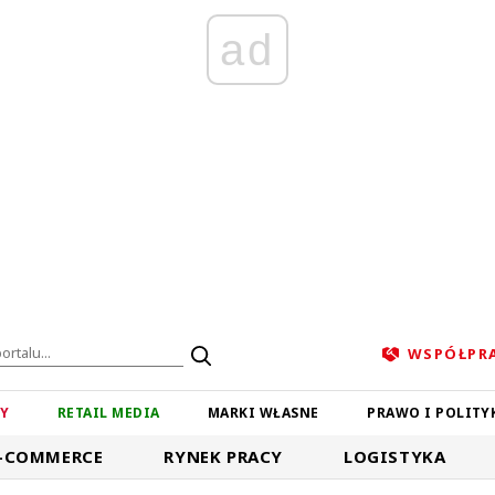
ad
WSPÓŁPR
ZY
RETAIL MEDIA
MARKI WŁASNE
PRAWO I POLITY
-COMMERCE
RYNEK PRACY
LOGISTYKA