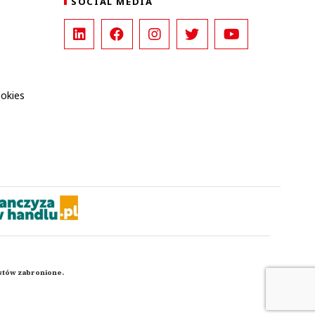
SOCIAL MEDIA
ookies
kstów zabronione.