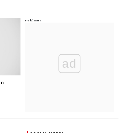
ad
ln