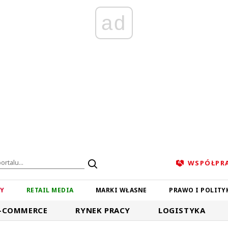
ad
WSPÓŁPR
ZY
RETAIL MEDIA
MARKI WŁASNE
PRAWO I POLITY
-COMMERCE
RYNEK PRACY
LOGISTYKA