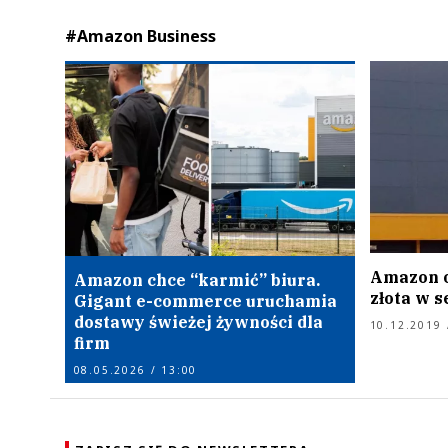
#Amazon Business
Amazon o
Amazon chce “karmić” biura.
złota w 
Gigant e-commerce uruchamia
dostawy świeżej żywności dla
10.12.2019 
firm
08.05.2026 / 13:00