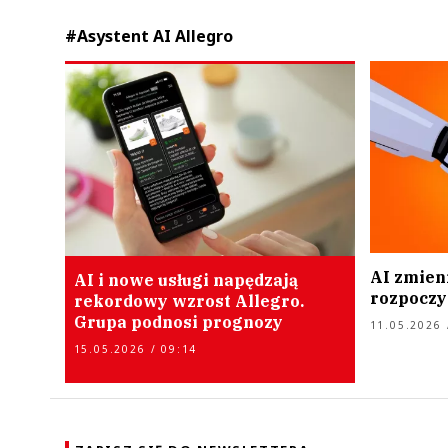
#Asystent AI Allegro
AI zmien
AI i nowe usługi napędzają
rozpoczy
rekordowy wzrost Allegro.
Grupa podnosi prognozy
11.05.2026 
15.05.2026 / 09:14