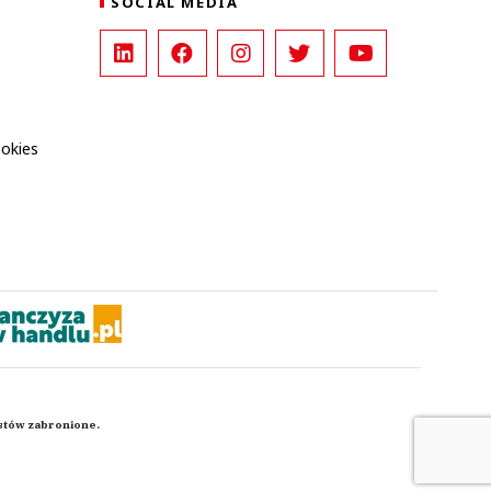
SOCIAL MEDIA
ookies
kstów zabronione.