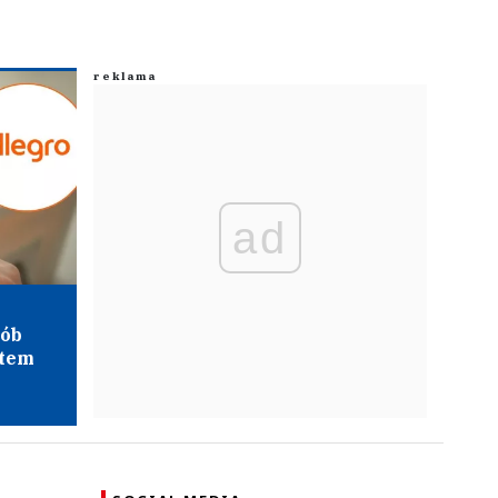
ad
sób
ntem