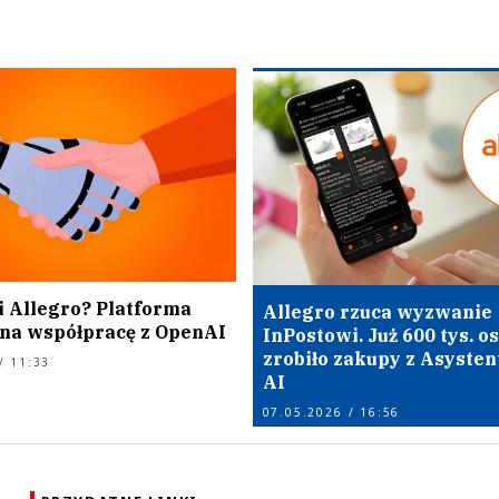
i Allegro? Platforma
Allegro rzuca wyzwanie
na współpracę z OpenAI
InPostowi. Już 600 tys. o
zrobiło zakupy z Asyste
/ 11:33
AI
07.05.2026 / 16:56