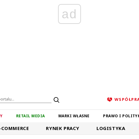
ad
WSPÓŁPR
ZY
RETAIL MEDIA
MARKI WŁASNE
PRAWO I POLITY
-COMMERCE
RYNEK PRACY
LOGISTYKA