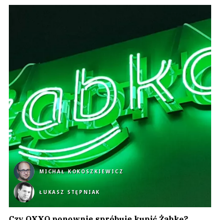
MICHAŁ KOKOSZKIEWICZ
ŁUKASZ STĘPNIAK
Czy OXXO ponownie spróbuje kupić Żabkę?