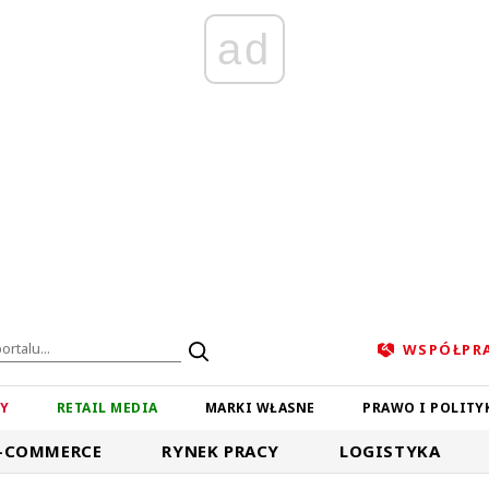
ad
WSPÓŁPR
ZY
RETAIL MEDIA
MARKI WŁASNE
PRAWO I POLITY
-COMMERCE
RYNEK PRACY
LOGISTYKA