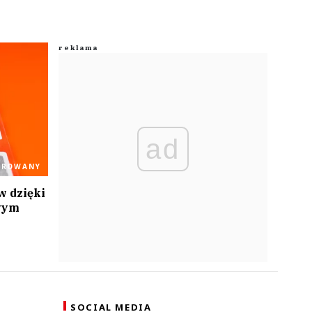
ad
OROWANY
w dzięki
wym
SOCIAL MEDIA