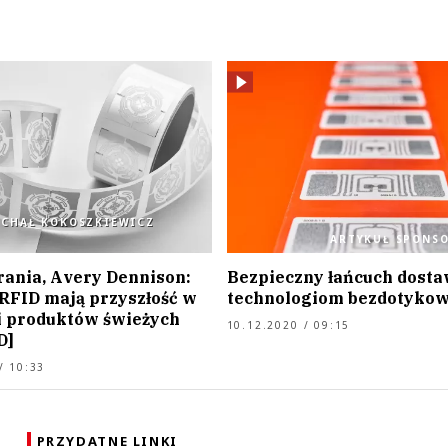
ICHAŁ KOKOSZKIEWICZ
ARTYKUŁ SPONS
rania, Avery Dennison:
Bezpieczny łańcuch dosta
 RFID mają przyszłość w
technologiom bezdotyko
i produktów świeżych
10.12.2020 / 09:15
D]
/ 10:33
PRZYDATNE LINKI