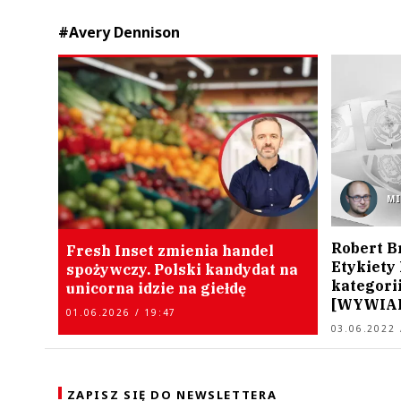
#Avery Dennison
M
Robert B
Fresh Inset zmienia handel
Etykiety
spożywczy. Polski kandydat na
kategori
unicorna idzie na giełdę
[WYWIA
01.06.2026 / 19:47
03.06.2022 
ZAPISZ SIĘ DO NEWSLETTERA