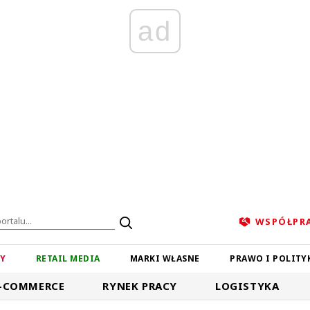
ad
WSPÓŁPR
ZY
RETAIL MEDIA
MARKI WŁASNE
PRAWO I POLITY
-COMMERCE
RYNEK PRACY
LOGISTYKA