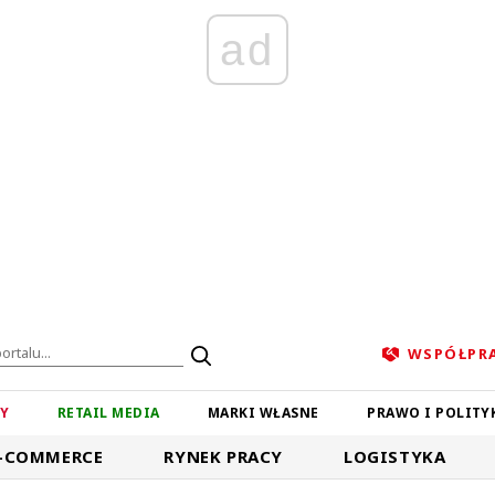
ad
WSPÓŁPR
ZY
RETAIL MEDIA
MARKI WŁASNE
PRAWO I POLITY
-COMMERCE
RYNEK PRACY
LOGISTYKA