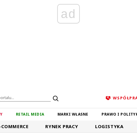
ad
WSPÓŁPR
ZY
RETAIL MEDIA
MARKI WŁASNE
PRAWO I POLITY
-COMMERCE
RYNEK PRACY
LOGISTYKA