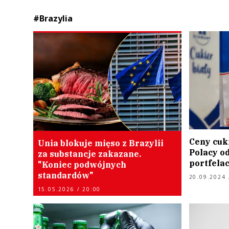
#Brazylia
Ceny cuk
Unia blokuje mięso z Brazylii
Polacy o
za substancje zakazane.
portfela
"Koniec podwójnych
standardów"
20.09.2024 
15.05.2026 / 20:00