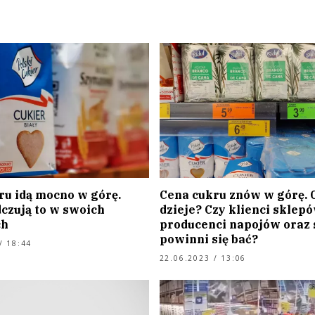
ru idą mocno w górę.
Cena cukru znów w górę. C
dczują to w swoich
dzieje? Czy klienci sklepó
ch
producenci napojów oraz 
powinni się bać?
/ 18:44
22.06.2023 / 13:06