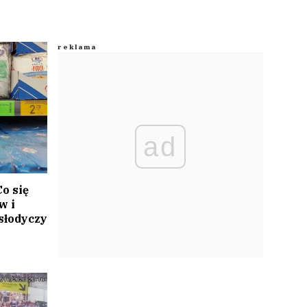
ad
o się
w i
słodyczy