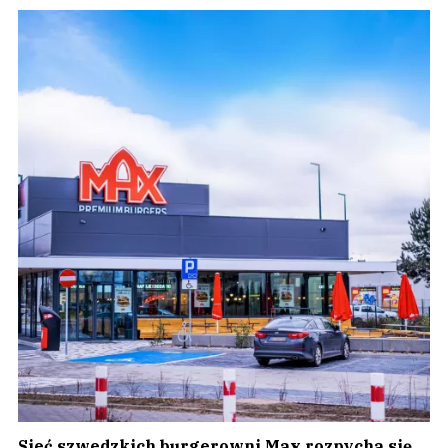
Sieć szwedzkich burgerowni Max rozpycha się