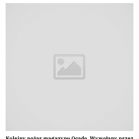
Kolejny pożar magazynu Ocado. Wywołany przez