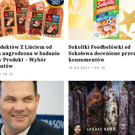
ARTYKUŁ SPONSOROWANY
ARTYKUŁ SPONS
oduktów Z Liściem od
Sokoliki Foodbolówki od
 nagrodzona w badaniu
Sokołowa docenione prze
y Produkt – Wybór
konsumentów
ntów
14.04.2021 / 09:10
/ 10:10
ŁUKASZ RAWA