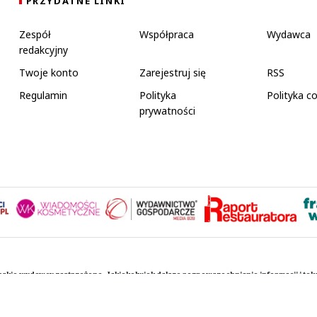
PRZYDATNE LINKI
Zespół
Współpraca
Wydawca
redakcyjny
Twoje konto
Zarejestruj się
RSS
Regulamin
Polityka
Polityka c
prywatności
rskie wydawcy zastrzeżone. Jakiekolwiek dalsze rozpowszechnianie informacji i te