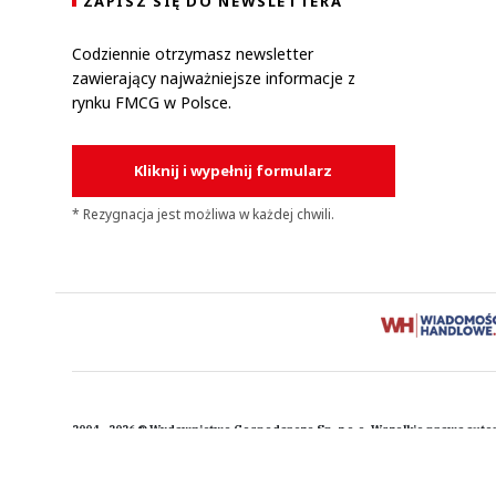
ZAPISZ SIĘ DO NEWSLETTERA
Codziennie otrzymasz newsletter
zawierający najważniejsze informacje z
rynku FMCG w Polsce.
Kliknij i wypełnij formularz
* Rezygnacja jest możliwa w każdej chwili.
2004 - 2026 © Wydawnictwo Gospodarcze Sp. z o.o. Wszelkie prawa auto