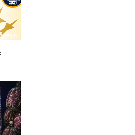
OROWANY
z