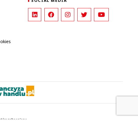
SOCIAL MEDIA
ookies
kstów zabronione.