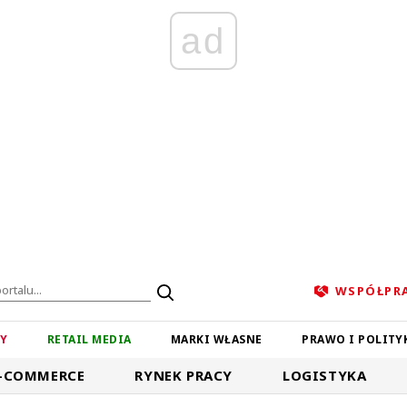
ad
WSPÓŁPR
ZY
RETAIL MEDIA
MARKI WŁASNE
PRAWO I POLITY
-COMMERCE
RYNEK PRACY
LOGISTYKA