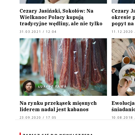
Cezary Jasiński, Sokołów: Na
Cezary J
Wielkanoc Polacy kupują
okresie 
tradycyjne wędliny, ale nie tylko
popyt na
31.03.2021 / 12:04
11.12.2020 
ŁUKASZ RAWA
Na rynku przekąsek mięsnych
Ewolucja
liderem nadal jest kabanos
śniadani
23.09.2020 / 17:05
10.08.2018 