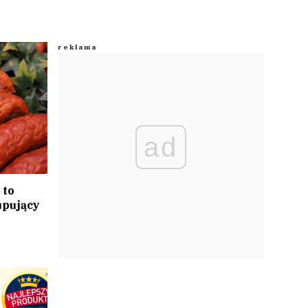
ad
 to
upujący