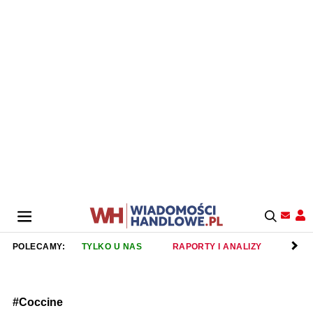
POLECAMY:
TYLKO U NAS
RAPORTY I ANALIZY
RET
#Coccine