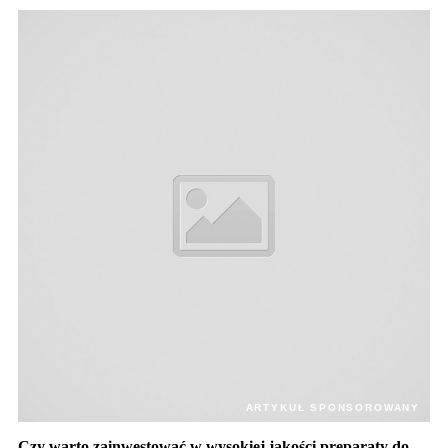
ARTYKUŁ SPONSOROWANY
Czy warto zainwestować w wysokiej jakości preparaty do