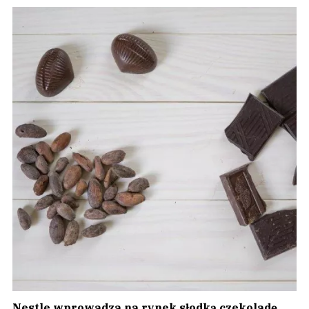
Nestle wprowadza na rynek słodką czekoladę