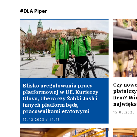
#DLA Piper
Czy nowe
Blisko uregulowania pracy
płatnicz
platformowej w UE. Kurierzy
firm? Wi
Glovo, Ubera czy Żabki Jush i
najwięks
innych platform będą
pracownikami etatowymi
15.03.2023 
19.12.2023 / 11:16