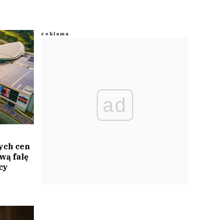
ad
ych cen
wą falę
cy