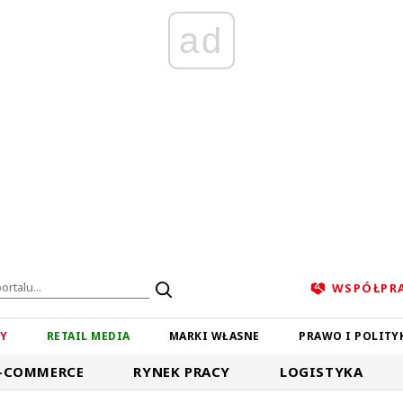
ad
WSPÓŁPR
ZY
RETAIL MEDIA
MARKI WŁASNE
PRAWO I POLITY
-COMMERCE
RYNEK PRACY
LOGISTYKA