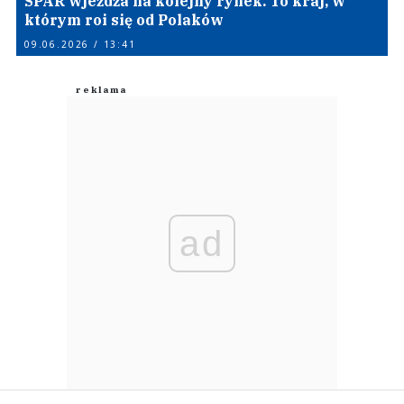
SPAR wjeżdża na kolejny rynek. To kraj, w
którym roi się od Polaków
09.06.2026 / 13:41
ad