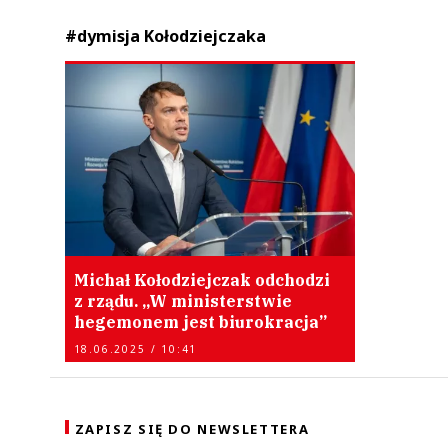
#dymisja Kołodziejczaka
Michał Kołodziejczak odchodzi
z rządu. „W ministerstwie
hegemonem jest biurokracja”
18.06.2025 / 10:41
ZAPISZ SIĘ DO NEWSLETTERA