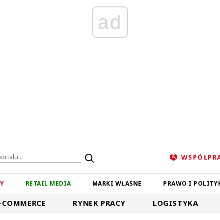
ad
WSPÓŁPR
ZY
RETAIL MEDIA
MARKI WŁASNE
PRAWO I POLITY
-COMMERCE
RYNEK PRACY
LOGISTYKA