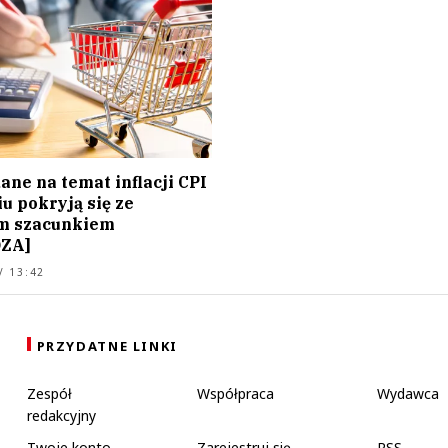
ane na temat inflacji CPI
u pokryją się ze
m szacunkiem
ZA]
/ 13:42
PRZYDATNE LINKI
Zespół
Współpraca
Wydawca
redakcyjny
Twoje konto
Zarejestruj się
RSS