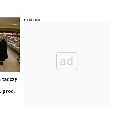
ad
 tarczy
. proc.