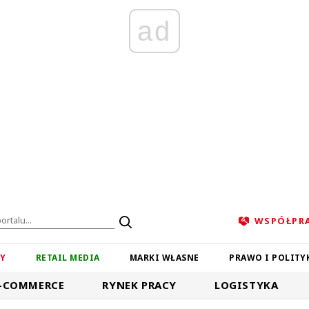
ad
WSPÓŁPR
ZY
RETAIL MEDIA
MARKI WŁASNE
PRAWO I POLITY
-COMMERCE
RYNEK PRACY
LOGISTYKA