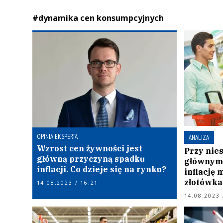
#dynamika cen konsumpcyjnych
OPINIA EKSPERTA
ANALIZA
Wzrost cen żywności jest
Przy nie
główną przyczyną spadku
głównym
inflacji. Co dzieje się na rynku?
inflację
złotówka
14.08.2023 / 16:21
14.08.2023 