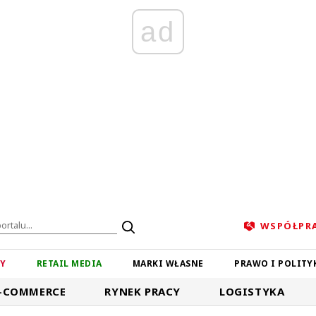
ad
WSPÓŁPR
ZY
RETAIL MEDIA
MARKI WŁASNE
PRAWO I POLITY
-COMMERCE
RYNEK PRACY
LOGISTYKA