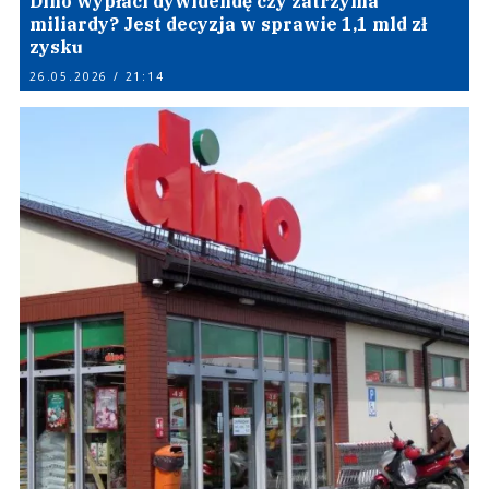
Dino wypłaci dywidendę czy zatrzyma
miliardy? Jest decyzja w sprawie 1,1 mld zł
zysku
26.05.2026 / 21:14