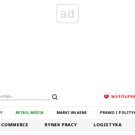
ad
WSPÓŁPR
ZY
RETAIL MEDIA
MARKI WŁASNE
PRAWO I POLITY
-COMMERCE
RYNEK PRACY
LOGISTYKA