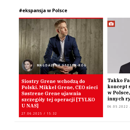
#ekspansja w Polsce
MAGDALENA STOSIO-RÓG
Takko Fa
Siostry Grene wchodzą do
koncept s
Polski. Mikkel Grene, CEO sieci
w Polsce,
Søstrene Grene ujawnia
innych r
szczegóły tej operacji [TYLKO
U NAS]
06.05.2022 
27.06.2025 / 15:32