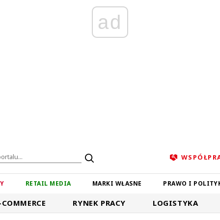
ad
WSPÓŁPR
ZY
RETAIL MEDIA
MARKI WŁASNE
PRAWO I POLITY
-COMMERCE
RYNEK PRACY
LOGISTYKA