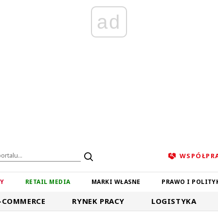
ad
WSPÓŁPR
ZY
RETAIL MEDIA
MARKI WŁASNE
PRAWO I POLITY
-COMMERCE
RYNEK PRACY
LOGISTYKA