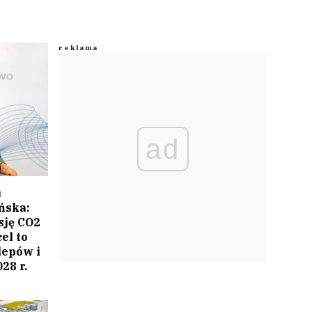
ad
u
ńska:
sję CO2
el to
lepów i
28 r.