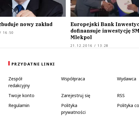
zbuduje nowy zakład
Europejski Bank Inwesty
dofinansuje inwestycję S
/ 16:50
Mlekpol
21.12.2016 / 13:28
PRZYDATNE LINKI
Zespół
Współpraca
Wydawca
redakcyjny
Twoje konto
Zarejestruj się
RSS
Regulamin
Polityka
Polityka c
prywatności