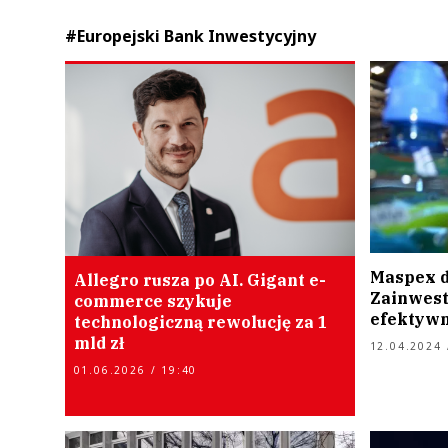
#Europejski Bank Inwestycyjny
Maspex do
Allegro rusza po AI. Gigant e-
Zainwest
commerce szykuje
efektywn
technologiczną rewolucję za 1
mld zł
12.04.2024 
01.06.2026 / 19:40