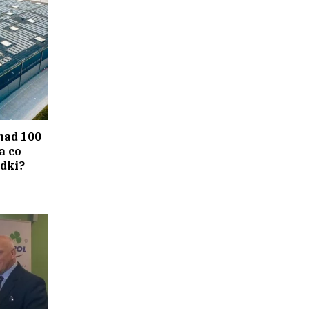
nad 100
a co
dki?