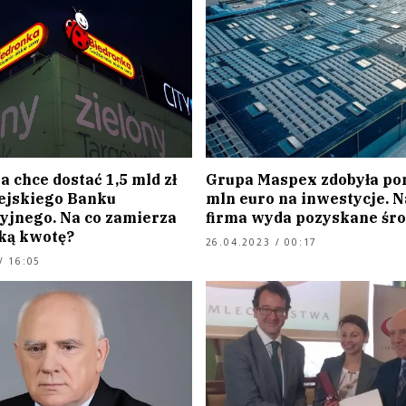
 chce dostać 1,5 mld zł
Grupa Maspex zdobyła po
ejskiego Banku
mln euro na inwestycje. N
yjnego. Na co zamierza
firma wyda pozyskane śro
ką kwotę?
26.04.2023 / 00:17
/ 16:05