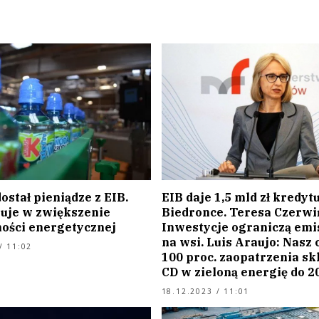
stał pieniądze z EIB.
EIB daje 1,5 mld zł kredyt
uje w zwiększenie
Biedronce. Teresa Czerwi
ości energetycznej
Inwestycje ograniczą emi
na wsi. Luis Araujo: Nasz c
/ 11:02
100 proc. zaopatrzenia sk
CD w zieloną energię do 20
18.12.2023 / 11:01