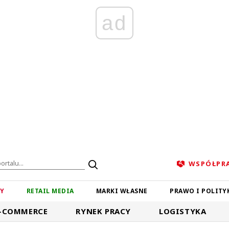
ad
WSPÓŁPR
ZY
RETAIL MEDIA
MARKI WŁASNE
PRAWO I POLITY
-COMMERCE
RYNEK PRACY
LOGISTYKA