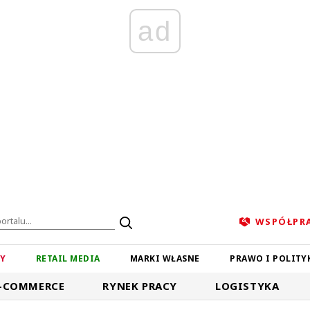
ad
WSPÓŁPR
ZY
RETAIL MEDIA
MARKI WŁASNE
PRAWO I POLITY
-COMMERCE
RYNEK PRACY
LOGISTYKA