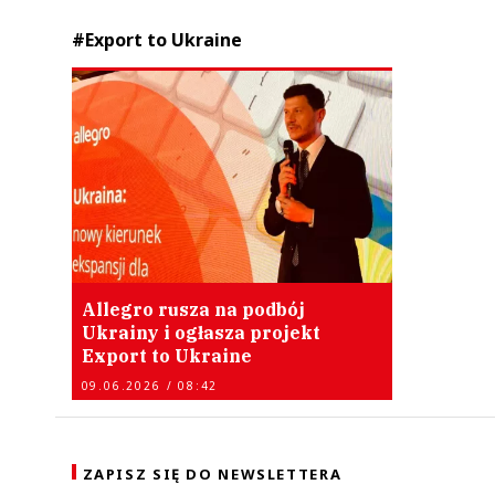
#Export to Ukraine
Allegro rusza na podbój
Ukrainy i ogłasza projekt
Export to Ukraine
09.06.2026 / 08:42
ZAPISZ SIĘ DO NEWSLETTERA