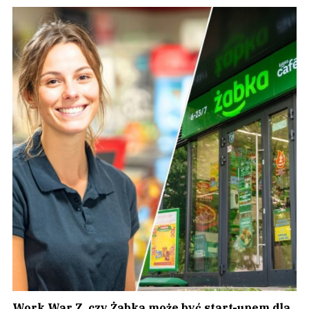
Work War Z, czy Żabka może być start-upem dla