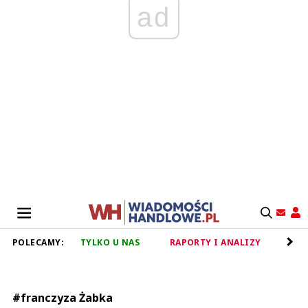
ad
POLECAMY:
TYLKO U NAS
RAPORTY I ANALIZY
RET
#franczyza Żabka