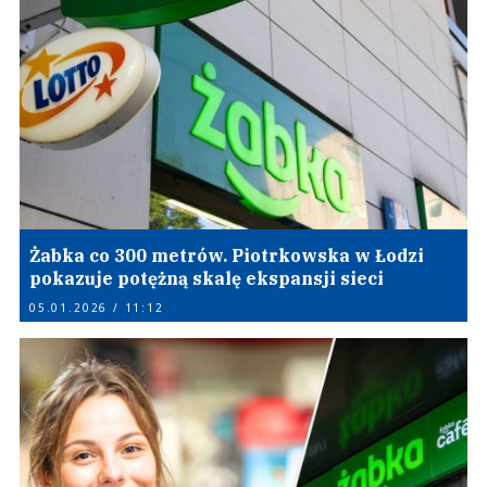
Żabka co 300 metrów. Piotrkowska w Łodzi
pokazuje potężną skalę ekspansji sieci
05.01.2026 / 11:12