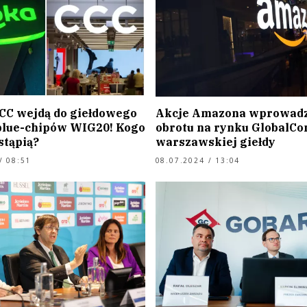
CCC wejdą do giełdowego
Akcje Amazona wprowadz
blue-chipów WIG20! Kogo
obrotu na rynku GlobalCo
stąpią?
warszawskiej giełdy
/ 08:51
08.07.2024 / 13:04