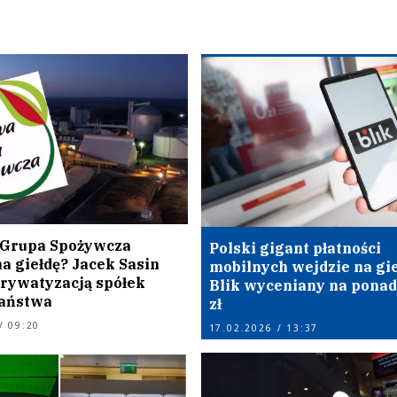
 Grupa Spożywcza
Polski gigant płatności
a giełdę? Jacek Sasin
mobilnych wejdzie na gi
prywatyzacją spółek
Blik wyceniany na ponad
aństwa
zł
/ 09:20
17.02.2026 / 13:37