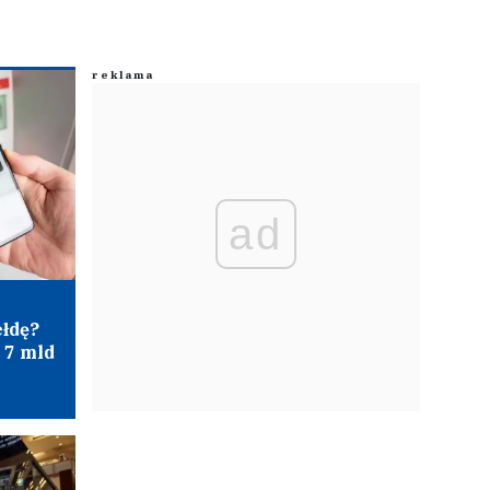
ad
ełdę?
 7 mld