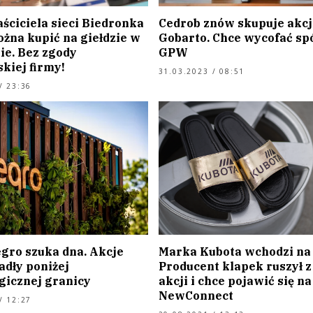
ściciela sieci Biedronka
Cedrob znów skupuje akcj
żna kupić na giełdzie w
Gobarto. Chce wycofać spó
e. Bez zgody
GPW
kiej firmy!
31.03.2023 / 08:51
/ 23:36
egro szuka dna. Akcje
Marka Kubota wchodzi na 
adły poniżej
Producent klapek ruszył z
gicznej granicy
akcji i chce pojawić się na
NewConnect
/ 12:27