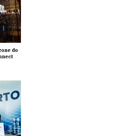
one do
nnect