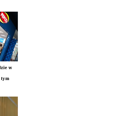
dzie w
 tym