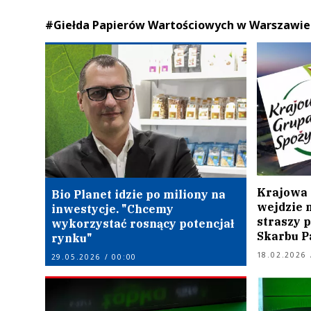
#Giełda Papierów Wartościowych w Warszawie
Krajowa
Bio Planet idzie po miliony na
wejdzie n
inwestycje. "Chcemy
straszy 
wykorzystać rosnący potencjał
Skarbu P
rynku"
18.02.2026 
29.05.2026 / 00:00