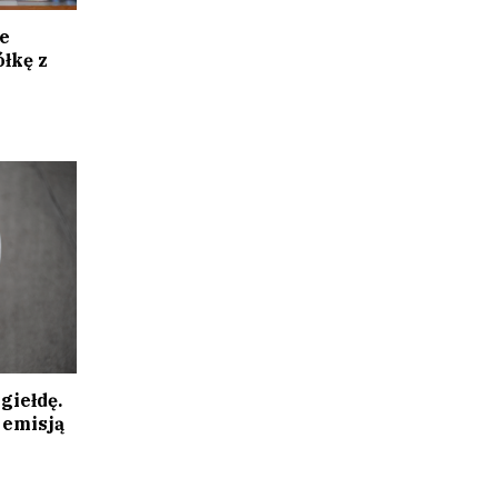
e
łkę z
giełdę.
 emisją