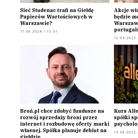
Sieć Studenac trafi na Giełdę
Akcje wła
Papierów Wartościowych w
będzie mo
Warszawie?
Warszawi
portugals
17.06.2024 / 15:01
12.04.2023 
Broń.pl chce zdobyć fundusze na
Kurs All
rozwój sprzedaży broni przez
spółki sp
internet i rozbudowę oferty marki
psycholo
własnej. Spółka planuje debiut na
13.06.2022 
giełdzie