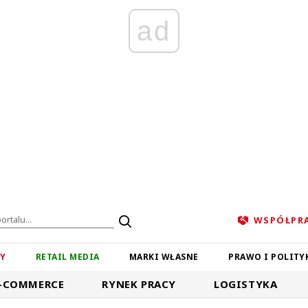
ad
WSPÓŁPR
ZY
RETAIL MEDIA
MARKI WŁASNE
PRAWO I POLITY
-COMMERCE
RYNEK PRACY
LOGISTYKA