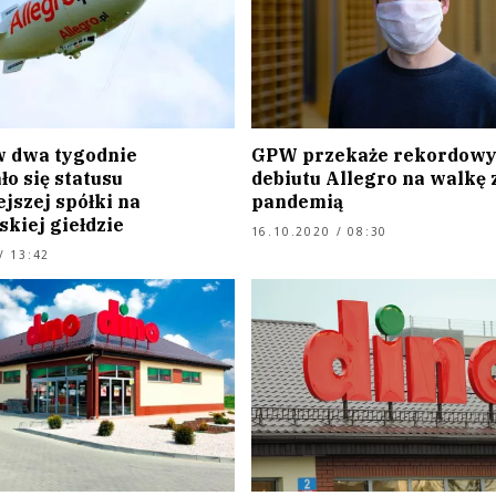
w dwa tygodnie
GPW przekaże rekordowy 
o się statusu
debiutu Allegro na walkę 
jszej spółki na
pandemią
kiej giełdzie
16.10.2020 / 08:30
/ 13:42