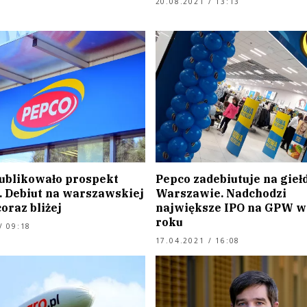
20.08.2021 / 13:13
ublikowało prospekt
Pepco zadebiutuje na gieł
. Debiut na warszawskiej
Warszawie. Nadchodzi
coraz bliżej
największe IPO na GPW w
roku
/ 09:18
17.04.2021 / 16:08