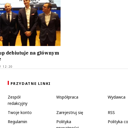
p debiutuje na głównym
e
/ 12:20
PRZYDATNE LINKI
Zespół
Współpraca
Wydawca
redakcyjny
Twoje konto
Zarejestruj się
RSS
Regulamin
Polityka
Polityka c
prywatności