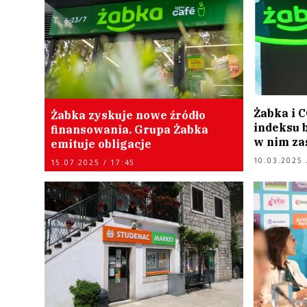
Żabka i 
Żabka zyskuje nowe źródło
indeksu 
finansowania. Grupa Żabka
w nim za
emituje obligacje
10.03.2025 
15.07.2025 / 17:45