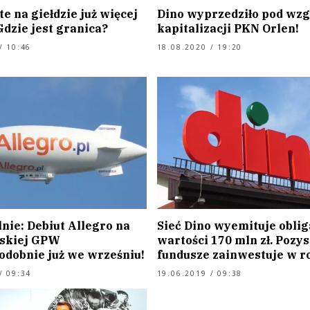
e na giełdzie już więcej
Dino wyprzedziło pod wz
Gdzie jest granica?
kapitalizacji PKN Orlen!
/ 10:46
18.08.2020 / 19:20
lnie: Debiut Allegro na
Sieć Dino wyemituje oblig
skiej GPW
wartości 170 mln zł. Pozy
dobnie już we wrześniu!
fundusze zainwestuje w r
/ 09:34
19.06.2019 / 09:38