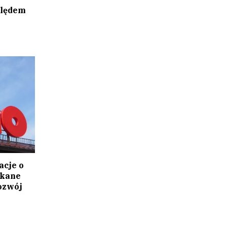
ględem
acje o
skane
ozwój