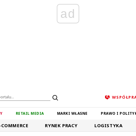
ad
WSPÓŁPR
ZY
RETAIL MEDIA
MARKI WŁASNE
PRAWO I POLITY
-COMMERCE
RYNEK PRACY
LOGISTYKA