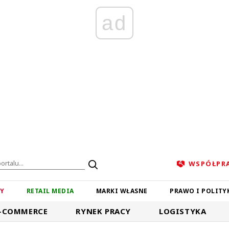
ad
WSPÓŁPR
ZY
RETAIL MEDIA
MARKI WŁASNE
PRAWO I POLITY
-COMMERCE
RYNEK PRACY
LOGISTYKA