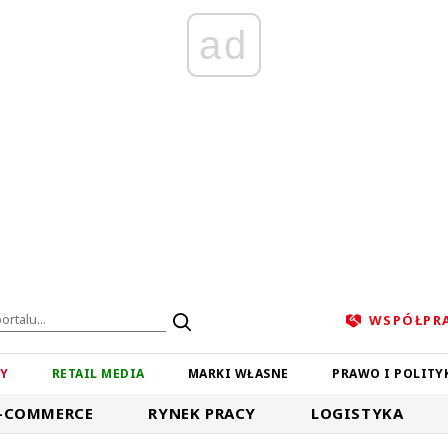
ad
WSPÓŁPR
ZY
RETAIL MEDIA
MARKI WŁASNE
PRAWO I POLITY
-COMMERCE
RYNEK PRACY
LOGISTYKA