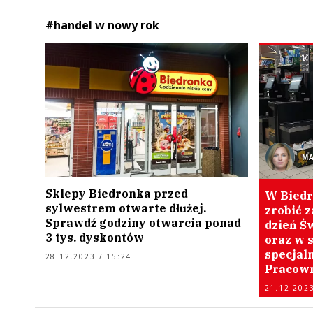
#handel w nowy rok
M
Sklepy Biedronka przed
W Biedr
sylwestrem otwarte dłużej.
zrobić z
Sprawdź godziny otwarcia ponad
dzień Ś
3 tys. dyskontów
oraz w s
specjal
28.12.2023 / 15:24
Pracown
21.12.2023