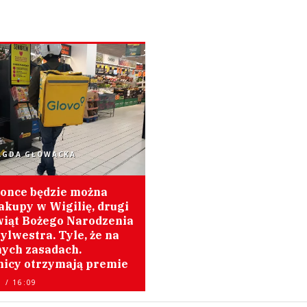
AGDA GŁOWACKA
once będzie można
akupy w Wigilię, drugi
wiąt Bożego Narodzenia
ylwestra. Tyle, że na
nych zasadach.
icy otrzymają premie
 / 16:09