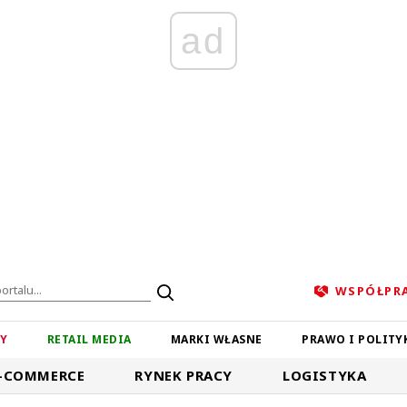
ad
WSPÓŁPR
ZY
RETAIL MEDIA
MARKI WŁASNE
PRAWO I POLITY
-COMMERCE
RYNEK PRACY
LOGISTYKA