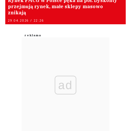
Rynek FMCG w Polsce pęka na pół. Dyskonty
przejmują rynek, małe sklepy masowo
znikają
29.04.2026 / 22:26
ad