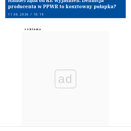
Handel żąda od KE wyjaśnień. Definicja
producenta w PPWR to kosztowny pułapka?
11.06.2026 / 10:19
ad