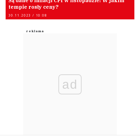
Są dane o inflacji CPI w listopadzie! W jakim
tempie rosły ceny?
30.11.2023 / 10:08
ad