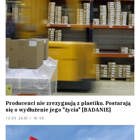
Producenci nie zrezygnują z plastiku. Postarają
się o wydłużenie jego "życia" [BADANIE]
13.05.2020 / 16:59