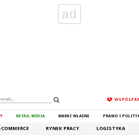
ad
WSPÓŁPR
ZY
RETAIL MEDIA
MARKI WŁASNE
PRAWO I POLITY
-COMMERCE
RYNEK PRACY
LOGISTYKA