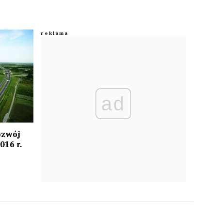
ad
ozwój
16 r.