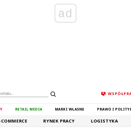
ad
WSPÓŁPR
ZY
RETAIL MEDIA
MARKI WŁASNE
PRAWO I POLITY
-COMMERCE
RYNEK PRACY
LOGISTYKA