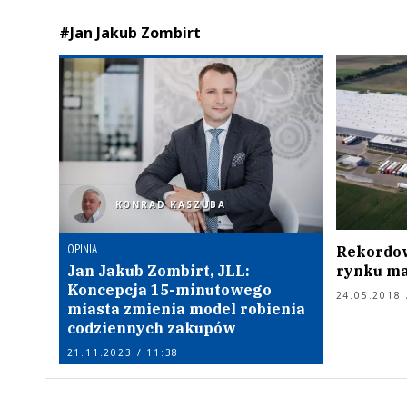
#Jan Jakub Zombirt
KONRAD KASZUBA
OPINIA
Rekordow
Jan Jakub Zombirt, JLL:
rynku m
Koncepcja 15-minutowego
24.05.2018 
miasta zmienia model robienia
codziennych zakupów
21.11.2023 / 11:38