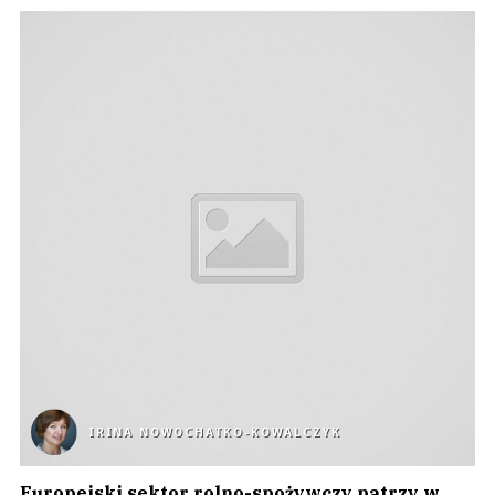
IRINA NOWOCHATKO-KOWALCZYK
Europejski sektor rolno-spożywczy patrzy w