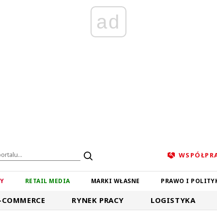
ad
WSPÓŁPR
ZY
RETAIL MEDIA
MARKI WŁASNE
PRAWO I POLITY
-COMMERCE
RYNEK PRACY
LOGISTYKA