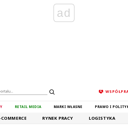
ad
WSPÓŁPR
ZY
RETAIL MEDIA
MARKI WŁASNE
PRAWO I POLITY
-COMMERCE
RYNEK PRACY
LOGISTYKA