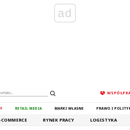
ad
WSPÓŁPR
ZY
RETAIL MEDIA
MARKI WŁASNE
PRAWO I POLITY
-COMMERCE
RYNEK PRACY
LOGISTYKA