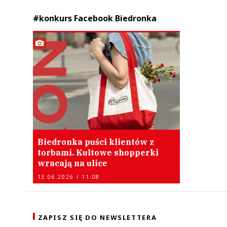
#konkurs Facebook Biedronka
Biedronka puści klientów z
torbami. Kultowe shopperki
wracają na ulice
13.06.2026 / 11:08
ZAPISZ SIĘ DO NEWSLETTERA