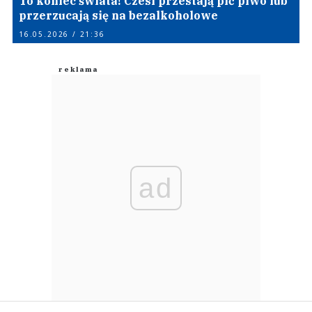
To koniec świata! Czesi przestają pić piwo lub
przerzucają się na bezalkoholowe
16.05.2026 / 21:36
ad