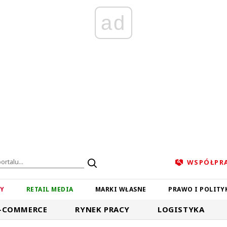
ad
WSPÓŁPR
ZY
RETAIL MEDIA
MARKI WŁASNE
PRAWO I POLITY
-COMMERCE
RYNEK PRACY
LOGISTYKA