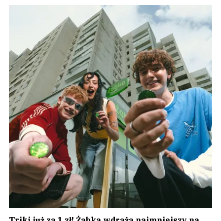
Triki już za 1 zł! Żabka wdraża najmniejszy na