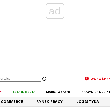
ad
WSPÓŁPR
ZY
RETAIL MEDIA
MARKI WŁASNE
PRAWO I POLITY
-COMMERCE
RYNEK PRACY
LOGISTYKA