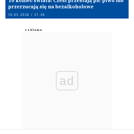
To koniec świata! Czesi przestają pić piwo lub
przerzucają się na bezalkoholowe
16.05.2026 / 21:36
ad